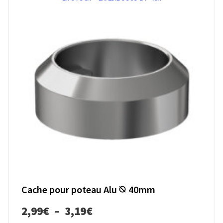
Cache pour poteau Alu ⦰ 40mm
2,99
€
–
3,19
€