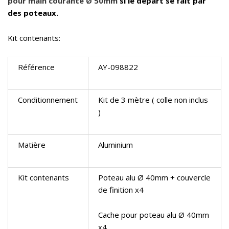
pour main courante Ø 50mm
si le départ se fait par
des poteaux.
Kit contenants:
Référence
AY-098822
Conditionnement
Kit de 3 mètre ( colle non inclus
)
Matière
Aluminium
Kit contenants
Poteau alu Ø 40mm + couvercle
de finition x4
Cache pour poteau alu Ø 40mm
x4