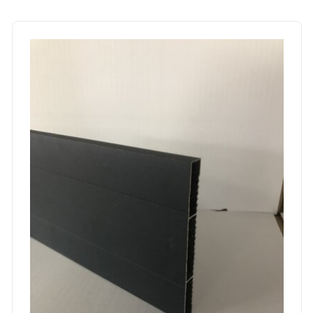
Lame intermédiaire clôture 15 CM – 1,50